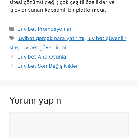
sitesi çözümü değil; çok çeşitli özellikler ve
işlevler sunan kapsamlı bir platformdur.
Kategoriler
Luvibet Promosyonlar
Etiketler
luvibet gerçek para yatırımı
,
luvibet güvenilir
site
,
luvibet güvenlir mi
Luvibet Ana Oyunlar
Luvibet Son Değişiklikler
Yorum yapın
Yorum