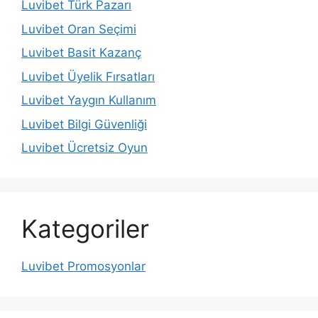
Luvibet Türk Pazarı
Luvibet Oran Seçimi
Luvibet Basit Kazanç
Luvibet Üyelik Fırsatları
Luvibet Yaygın Kullanım
Luvibet Bilgi Güvenliği
Luvibet Ücretsiz Oyun
Kategoriler
Luvibet Promosyonlar