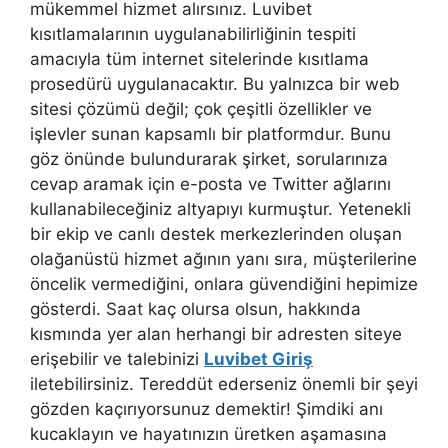
mükemmel hizmet alırsınız. Luvibet
kısıtlamalarının uygulanabilirliğinin tespiti
amacıyla tüm internet sitelerinde kısıtlama
prosedürü uygulanacaktır. Bu yalnızca bir web
sitesi çözümü değil; çok çeşitli özellikler ve
işlevler sunan kapsamlı bir platformdur. Bunu
göz önünde bulundurarak şirket, sorularınıza
cevap aramak için e-posta ve Twitter ağlarını
kullanabileceğiniz altyapıyı kurmuştur. Yetenekli
bir ekip ve canlı destek merkezlerinden oluşan
olağanüstü hizmet ağının yanı sıra, müşterilerine
öncelik vermediğini, onlara güvendiğini hepimize
gösterdi. Saat kaç olursa olsun, hakkında
kısmında yer alan herhangi bir adresten siteye
erişebilir ve talebinizi
Luvibet Giriş
iletebilirsiniz. Tereddüt ederseniz önemli bir şeyi
gözden kaçırıyorsunuz demektir! Şimdiki anı
kucaklayın ve hayatınızın üretken aşamasına