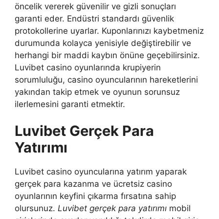
öncelik vererek güvenilir ve gizli sonuçları
garanti eder. Endüstri standardı güvenlik
protokollerine uyarlar. Kuponlarınızı kaybetmeniz
durumunda kolayca yenisiyle değiştirebilir ve
herhangi bir maddi kaybın önüne geçebilirsiniz.
Luvibet casino oyunlarında krupiyerin
sorumluluğu, casino oyuncularının hareketlerini
yakından takip etmek ve oyunun sorunsuz
ilerlemesini garanti etmektir.
Luvibet Gerçek Para
Yatırımı
Luvibet casino oyuncularına yatırım yaparak
gerçek para kazanma ve ücretsiz casino
oyunlarının keyfini çıkarma fırsatına sahip
olursunuz.
Luvibet gerçek para yatırımı
mobil