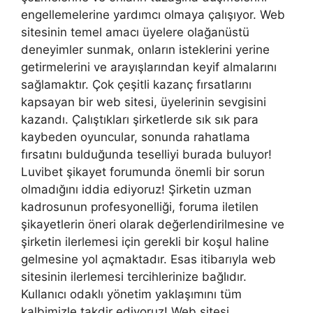
engellemelerine yardımcı olmaya çalışıyor. Web
sitesinin temel amacı üyelere olağanüstü
deneyimler sunmak, onların isteklerini yerine
getirmelerini ve arayışlarından keyif almalarını
sağlamaktır. Çok çeşitli kazanç fırsatlarını
kapsayan bir web sitesi, üyelerinin sevgisini
kazandı. Çalıştıkları şirketlerde sık sık para
kaybeden oyuncular, sonunda rahatlama
fırsatını bulduğunda teselliyi burada buluyor!
Luvibet şikayet forumunda önemli bir sorun
olmadığını iddia ediyoruz! Şirketin uzman
kadrosunun profesyonelliği, foruma iletilen
şikayetlerin öneri olarak değerlendirilmesine ve
şirketin ilerlemesi için gerekli bir koşul haline
gelmesine yol açmaktadır. Esas itibarıyla web
sitesinin ilerlemesi tercihlerinize bağlıdır.
Kullanıcı odaklı yönetim yaklaşımını tüm
kalbimizle takdir ediyoruz! Web sitesi,