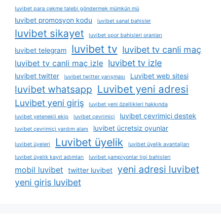
luvibet para çekme talebi göndermek mümkün mü
luvibet promosyon kodu
luvibet sanal bahisler
luvibet sikayet
luvibet spor bahisleri oranları
luvibet tv
luvibet tv canli maç
luvibet telegram
luvibet tv izle
luvibet tv canli maç izle
luvibet twitter
Luvibet web sitesi
luvibet twitter yarışması
Luvibet yeni adresi
luvibet whatsapp
Luvibet yeni giriş
luvibet yeni özellikleri hakkında
luvibet çevrimiçi destek
luvibet yetenekli ekip
luvibet çevrimiçi
luvibet ücretsiz oyunlar
luvibet çevrimiçi yardım alanı
Luvibet üyelik
luvibet üyeleri
luvibet üyelik avantajları
luvibet üyelik kayıt adımları
luvibet şampiyonlar ligi bahisleri
yeni adresi luvibet
mobil luvibet
twitter luvibet
yeni giris luvibet