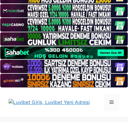
İçeriğe
atla
Menü