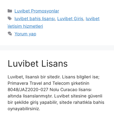
Kategoriler
Luvibet Promosyonlar
Etiketler
luvibet bahis lisansı
,
Luvibet Giriş
,
luvibet
i̇letişim hizmetleri
Yorum yap
Luvibet Lisans
Luvibet, lisanslı bir sitedir. Lisans bilgileri ise;
Primavera Travel and Telecom şirketinin
8048/JAZ2020-027 Nolu Curacao lisansı
altında lisanslanmıştır. Luvibet sitesine güvenli
bir şekilde giriş yapabilir, sitede rahatlıkla bahis
oynayabilirsiniz.