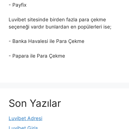
- Payfix
Luvibet sitesinde birden fazla para çekme
seçeneği vardır bunlardan en popülerleri ise;
- Banka Havalesi ile Para Çekme
- Papara ile Para Çekme
Son Yazılar
Luvibet Adresi
Luvibet Giriş