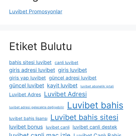
Luvibet Promosyonlar
Etiket Bulutu
bahis sitesi luvibet
canli luvibet
giris adresi luvibet
giris luvibet
giris yap luvibet
güncel adresi luvibet
güncel luvibet
kayit luvibet
luvibet abonelik i̇ptali
Luvibet Adresi
Luvibet Adres
Luvibet bahis
luvibet adresi gelecekte değişebilir
Luvibet bahis sitesi
luvibet bahis lisansı
luvibet bonus
luvibet canli destek
luvibet canli
luvibet canli maç izle
Luvibet Canlı Bahis