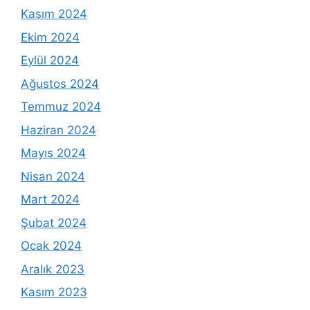
Kasım 2024
Ekim 2024
Eylül 2024
Ağustos 2024
Temmuz 2024
Haziran 2024
Mayıs 2024
Nisan 2024
Mart 2024
Şubat 2024
Ocak 2024
Aralık 2023
Kasım 2023