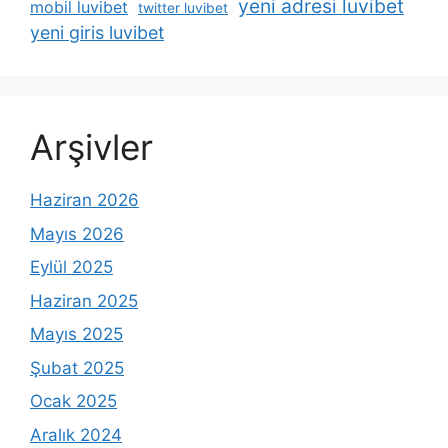
yeni adresi luvibet
mobil luvibet
twitter luvibet
yeni giris luvibet
Arşivler
Haziran 2026
Mayıs 2026
Eylül 2025
Haziran 2025
Mayıs 2025
Şubat 2025
Ocak 2025
Aralık 2024