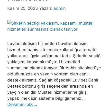
Kasım 25, 2023
Yazarı:
admin
Luvibet iletişim hizmetleri Luvibet iletişim
hizmetleri bahis sitelerinin kullandığı alternatif
yollar aracılığıyla sağlanmaktadır. Şirketin seçtiği
yaklaşım, kapsamlı müşteri hizmetleri
sunmasına olanak tanıyor. Bir bahis sitesine üye
olduğunuzda en yaygın yöntem olan canlı
destek alırsınız. Sağ alt köşedeki Luvibet Canlı
Destek butonu giriş seçenekleri arasında en
yaygın olanıdır. Müşteri hizmetlerine giriş
yapabilmek için sisteme bilgi girmeniz …
Devamını oku…