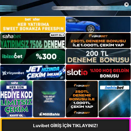
×
Luvibet GİRİŞ İÇİN TIKLAYINIZ!