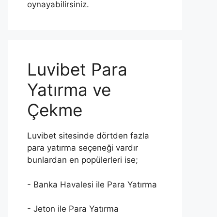
oynayabilirsiniz.
Luvibet Para
Yatırma ve
Çekme
Luvibet sitesinde dörtden fazla
para yatırma seçeneği vardır
bunlardan en popülerleri ise;
- Banka Havalesi ile Para Yatırma
- Jeton ile Para Yatırma