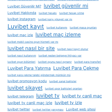
luvibet güvenlir mi
Luvibet Güvenilir Mi?
Luvibet Hakkında
luvibet hesabı
luvibet hesap silme
luvibet instagram
luvibet karşı şikayet var mı
Luvibet kayıt
luvibet kullanımı
luvibet masa oyunları
luvibet maç izleme
luvibet maç izle
luvibet mobil casino oyun hizmeti var mı
luvibet nasıl bir site
luvibet nasıl kayıt olunur
luvibet nasıl kullanırım
luvibet neden belgeye i̇htiyacı var
luvibet oyun bölümleri
luvibet oyunu nasıl oynanır
luvibet para transferi
Luvibet Para Çekme
Luvibet Para Yatırma
luvibet para çekme talebi göndermek mümkün mü
luvibet promosyon kodu
luvibet sanal bahisler
luvibet sikayet
luvibet spor bahisleri oranları
luvibet tv
luvibet tv canli maç
luvibet telegram
luvibet tv izle
luvibet tv canli maç izle
luvibet twitter
Luvibet web sitesi
luvibet twitter yarışması