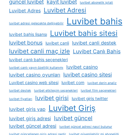
güncel luvibet
kayit luvibet
luvibet abonelik i̇ptali
Luvibet Adresi
Luvibet Adres
Luvibet bahis
luvibet adresi gelecekte değişebilir
Luvibet bahis sitesi
luvibet bahis lisansı
luvibet bonus
luvibet canli destek
luvibet canli
luvibet canli maç izle
Luvibet Canlı Bahis
luvibet canlı bahis seçenekleri
luvibet casino
luvibet canlı yayın özelliği kullanımı
luvibet casino sitesi
luvibet casino oyunları
Luvibet casino web sitesi
luvibet com
luvibet derin analiz
luvibet destek
luvibet etkileşim seçenekleri
luvibet film seçenekleri
luvibet girisi
luvibet giris twitter
luvibet fiyatları
Luvibet Giriş
luvibet giris yap
luvibet güncel
luvibet giriş adresi
luvibet güncel adresi
luvibet güncel adresi nasıl bulunur
luvibet güncellenen giriş adresi nedir
luvibet güvenilebilir mi aboneliği