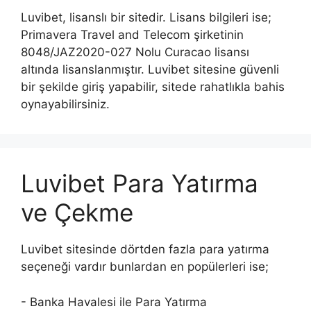
Luvibet, lisanslı bir sitedir. Lisans bilgileri ise;
Primavera Travel and Telecom şirketinin
8048/JAZ2020-027 Nolu Curacao lisansı
altında lisanslanmıştır. Luvibet sitesine güvenli
bir şekilde giriş yapabilir, sitede rahatlıkla bahis
oynayabilirsiniz.
Luvibet Para Yatırma
ve Çekme
Luvibet sitesinde dörtden fazla para yatırma
seçeneği vardır bunlardan en popülerleri ise;
- Banka Havalesi ile Para Yatırma