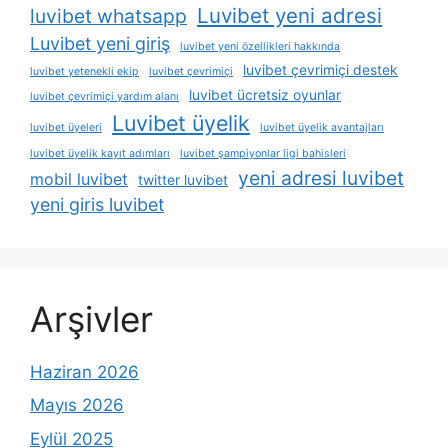
Luvibet yeni adresi
luvibet whatsapp
Luvibet yeni giriş
luvibet yeni özellikleri hakkında
luvibet çevrimiçi destek
luvibet yetenekli ekip
luvibet çevrimiçi
luvibet ücretsiz oyunlar
luvibet çevrimiçi yardım alanı
Luvibet üyelik
luvibet üyeleri
luvibet üyelik avantajları
luvibet üyelik kayıt adımları
luvibet şampiyonlar ligi bahisleri
yeni adresi luvibet
mobil luvibet
twitter luvibet
yeni giris luvibet
Arşivler
Haziran 2026
Mayıs 2026
Eylül 2025