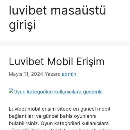
luvibet masaüstü
girişi
Luvibet Mobil Erişim
Mayıs 11, 2024
Yazarı:
admin
Luvibet mobil erişim sitede en güncel mobil
bağlantıları ve güncel bahis oyunlarını
bulabilirsiniz. Oyun kategorileri kullanıcılara