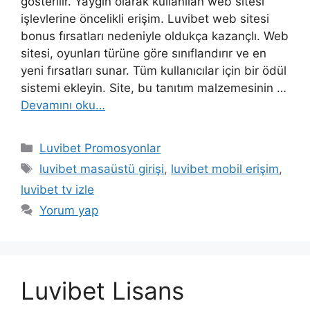
gösterilir. Yaygın olarak kullanılan web sitesi
işlevlerine öncelikli erişim. Luvibet web sitesi
bonus fırsatları nedeniyle oldukça kazançlı. Web
sitesi, oyunları türüne göre sınıflandırır ve en
yeni fırsatları sunar. Tüm kullanıcılar için bir ödül
sistemi ekleyin. Site, bu tanıtım malzemesinin …
Devamını oku…
Kategoriler
Luvibet Promosyonlar
Etiketler
luvibet masaüstü girişi
,
luvibet mobil erişim
,
luvibet tv izle
Yorum yap
Luvibet Lisans