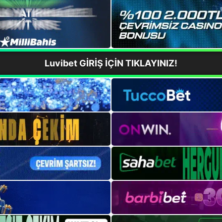
Luvibet GİRİŞ İÇİN TIKLAYINIZ!