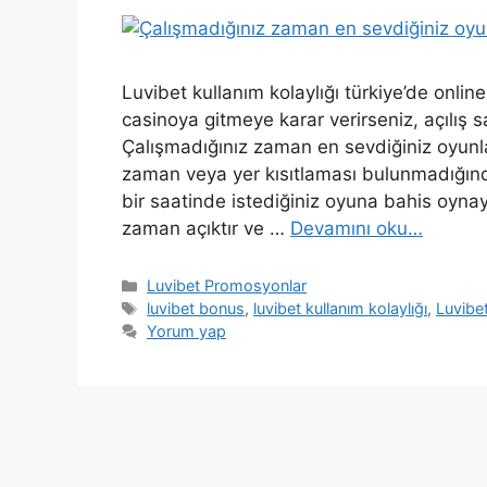
Luvibet kullanım kolaylığı türkiye’de onlin
casinoya gitmeye karar verirseniz, açılış s
Çalışmadığınız zaman en sevdiğiniz oyunl
zaman veya yer kısıtlaması bulunmadığın
bir saatinde istediğiniz oyuna bahis oynaya
zaman açıktır ve …
Devamını oku…
Kategoriler
Luvibet Promosyonlar
Etiketler
luvibet bonus
,
luvibet kullanım kolaylığı
,
Luvibe
Yorum yap