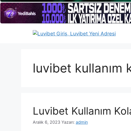
İçeriğe
atla
luvibet kullanım k
Luvibet Kullanım Kola
Aralık 6, 2023
Yazarı:
admin