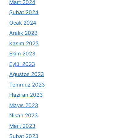
Mart 2024
Şubat 2024
Ocak 2024
Aralık 2023
Kasım 2023
Ekim 2023
Eylül 2023
Ağustos 2023
Temmuz 2023
Haziran 2023
Mayıs 2023
Nisan 2023
Mart 2023
Şubat 2023