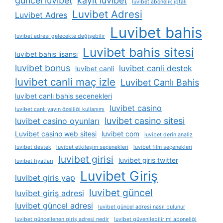
güncel luvibet
kayit luvibet
luvibet abonelik i̇ptali
Luvibet Adresi
Luvibet Adres
Luvibet bahis
luvibet adresi gelecekte değişebilir
Luvibet bahis sitesi
luvibet bahis lisansı
luvibet bonus
luvibet canli destek
luvibet canli
luvibet canli maç izle
Luvibet Canlı Bahis
luvibet canlı bahis seçenekleri
luvibet casino
luvibet canlı yayın özelliği kullanımı
luvibet casino sitesi
luvibet casino oyunları
Luvibet casino web sitesi
luvibet com
luvibet derin analiz
luvibet destek
luvibet etkileşim seçenekleri
luvibet film seçenekleri
luvibet girisi
luvibet giris twitter
luvibet fiyatları
Luvibet Giriş
luvibet giris yap
luvibet güncel
luvibet giriş adresi
luvibet güncel adresi
luvibet güncel adresi nasıl bulunur
luvibet güncellenen giriş adresi nedir
luvibet güvenilebilir mi aboneliği