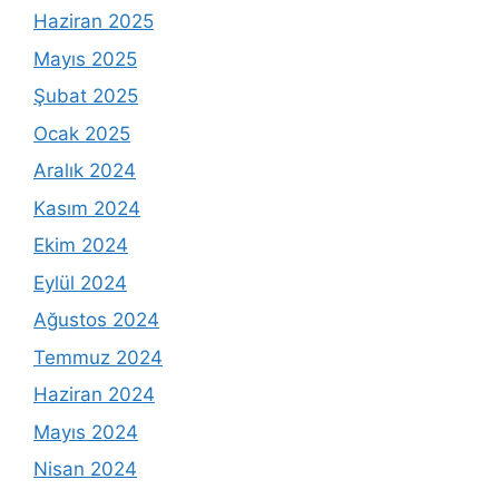
Haziran 2025
Mayıs 2025
Şubat 2025
Ocak 2025
Aralık 2024
Kasım 2024
Ekim 2024
Eylül 2024
Ağustos 2024
Temmuz 2024
Haziran 2024
Mayıs 2024
Nisan 2024