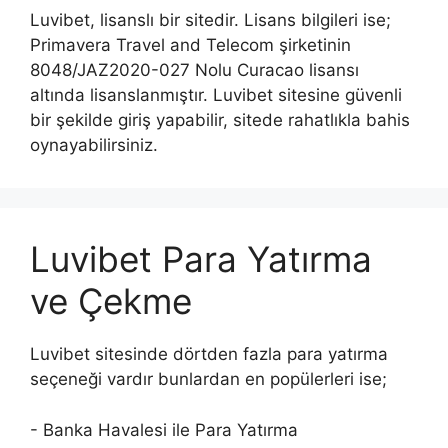
Luvibet, lisanslı bir sitedir. Lisans bilgileri ise;
Primavera Travel and Telecom şirketinin
8048/JAZ2020-027 Nolu Curacao lisansı
altında lisanslanmıştır. Luvibet sitesine güvenli
bir şekilde giriş yapabilir, sitede rahatlıkla bahis
oynayabilirsiniz.
Luvibet Para Yatırma
ve Çekme
Luvibet sitesinde dörtden fazla para yatırma
seçeneği vardır bunlardan en popülerleri ise;
- Banka Havalesi ile Para Yatırma