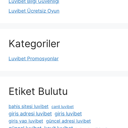
Luvibet Bilgi Güvenliği
Luvibet Ücretsiz Oyun
Kategoriler
Luvibet Promosyonlar
Etiket Bulutu
bahis sitesi luvibet
canli luvibet
giris adresi luvibet
giris luvibet
giris yap luvibet
güncel adresi luvibet