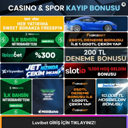
×
Luvibet GİRİŞ İÇİN TIKLAYINIZ!