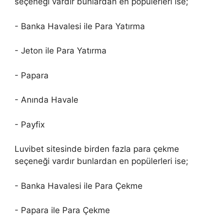
seçeneği vardır bunlardan en popülerleri ise;
- Banka Havalesi ile Para Yatırma
- Jeton ile Para Yatırma
- Papara
- Anında Havale
- Payfix
Luvibet sitesinde birden fazla para çekme
seçeneği vardır bunlardan en popülerleri ise;
- Banka Havalesi ile Para Çekme
- Papara ile Para Çekme