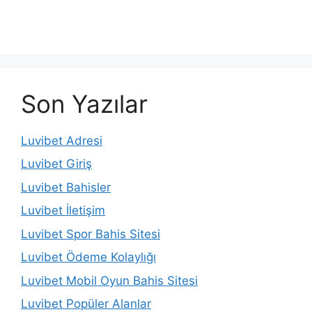
Son Yazılar
Luvibet Adresi
Luvibet Giriş
Luvibet Bahisler
Luvibet İletişim
Luvibet Spor Bahis Sitesi
Luvibet Ödeme Kolaylığı
Luvibet Mobil Oyun Bahis Sitesi
Luvibet Popüler Alanlar