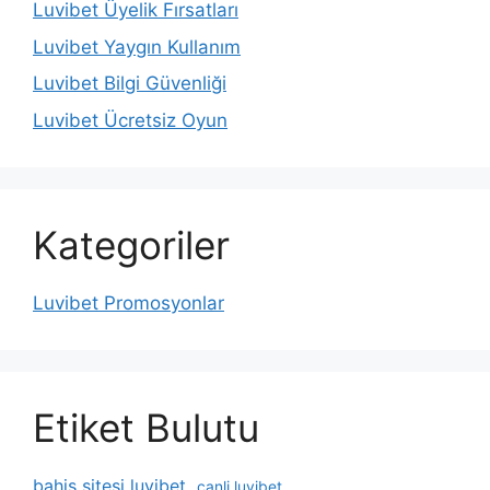
Luvibet Üyelik Fırsatları
Luvibet Yaygın Kullanım
Luvibet Bilgi Güvenliği
Luvibet Ücretsiz Oyun
Kategoriler
Luvibet Promosyonlar
Etiket Bulutu
bahis sitesi luvibet
canli luvibet