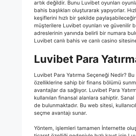
artık değildir. Bunu Luvibet oyunları oyunla
bahis başlıkları oluşturarak yapıyorlar. Hı
keşiflerini hızlı bir şekilde paylaşabilece
müşterilere Luvibet oyunları ve güvenilir bir
adreslerinin yanında belirli bir numara bul
Luvibet canlı bahis ve canlı casino sitesine 
Luvibet Para Yatır
Luvibet Para Yatırma Seçeneği Nedir? Bu w
özelliklerine sahip bir finans bölümü sunmak
avantajlar da sağlıyor. Luvibet Para Yatırm
kullanılan finansal alanlara sahiptir. Sanal
de bulunmaktadır. Bu web sitesi, kullanıcıl
seçme avantajı sunar.
Yöntem, işlemleri tamamen İnternette oluşt
ticaret özelliği nedeniyle hızlı kayıt için 