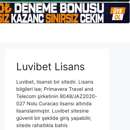
Luvibet Lisans
Luvibet, lisanslı bir sitedir. Lisans
bilgileri ise; Primavera Travel and
Telecom şirketinin 8048/JAZ2020-
027 Nolu Curacao lisansı altında
lisanslanmıştır. Luvibet sitesine
güvenli bir şekilde giriş yapabilir,
sitede rahatlıkla bahis