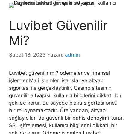
Luvibet Güvenilir
Mi?
Şubat 18, 2023
Yazarı:
admin
Luvibet güvenilir mi? ödemeler ve finansal
işlemler Mali işlemler lisanslar ve altyapı
sigortası ile gerçekleştirilir. Casino sitesinin
güvenilir altyapısı, kullanıcı bilgilerini dikkatli bir
şekilde korur. Bu sayede plaka sigortası öncü
bir rol oynamaktadır. Öte yandan, altyapı
sağlayıcıları da güvenli bir bahis deneyimi kurar.
SSL şifrelemesi, kullanıcı bilgilerini dikkatli bir
şekilde korur. Ödeme işlemleri Luvibet