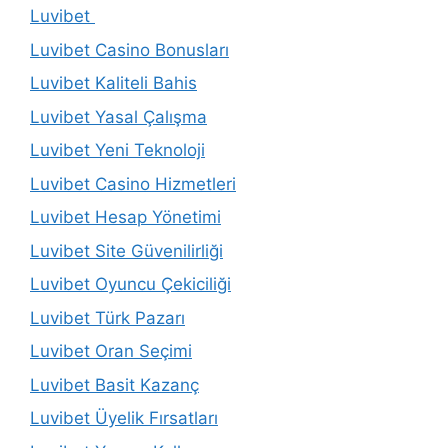
Luvibet
Luvibet Casino Bonusları
Luvibet Kaliteli Bahis
Luvibet Yasal Çalışma
Luvibet Yeni Teknoloji
Luvibet Casino Hizmetleri
Luvibet Hesap Yönetimi
Luvibet Site Güvenilirliği
Luvibet Oyuncu Çekiciliği
Luvibet Türk Pazarı
Luvibet Oran Seçimi
Luvibet Basit Kazanç
Luvibet Üyelik Fırsatları