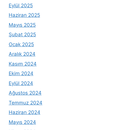
Eylül 2025
Haziran 2025
Mayıs 2025
Şubat 2025
Ocak 2025
Aralık 2024
Kasım 2024
Ekim 2024
Eylül 2024
Ağustos 2024
Temmuz 2024
Haziran 2024
Mayıs 2024