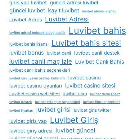
giris yap luvibet
güncel adresi luvibet
güncel luvibet
kayit luvibet
luvibet abonelik i̇ptali
Luvibet Adresi
Luvibet Adres
Luvibet bahis
luvibet adresi gelecekte değişebilir
Luvibet bahis sitesi
luvibet bahis lisansı
luvibet bonus
luvibet canli destek
luvibet canli
luvibet canli maç izle
Luvibet Canlı Bahis
luvibet canlı bahis seçenekleri
luvibet casino
luvibet canlı yayın özelliği kullanımı
luvibet casino sitesi
luvibet casino oyunları
Luvibet casino web sitesi
luvibet com
luvibet derin analiz
luvibet destek
luvibet etkileşim seçenekleri
luvibet film seçenekleri
luvibet girisi
luvibet giris twitter
luvibet fiyatları
Luvibet Giriş
luvibet giris yap
luvibet güncel
luvibet giriş adresi
luvibet güncel adresi