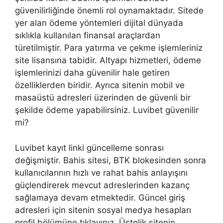
güvenilirliğinde önemli rol oynamaktadır. Sitede
yer alan ödeme yöntemleri dijital dünyada
sıklıkla kullanılan finansal araçlardan
türetilmiştir. Para yatırma ve çekme işlemleriniz
site lisansına tabidir. Altyapı hizmetleri, ödeme
işlemlerinizi daha güvenilir hale getiren
özelliklerden biridir. Ayrıca sitenin mobil ve
masaüstü adresleri üzerinden de güvenli bir
şekilde ödeme yapabilirsiniz. Luvibet güvenilir
mi?
Luvibet kayıt linki güncelleme sonrası
değişmiştir. Bahis sitesi, BTK blokesinden sonra
kullanıcılarının hızlı ve rahat bahis anlayışını
güçlendirerek mevcut adreslerinden kazanç
sağlamaya devam etmektedir. Güncel giriş
adresleri için sitenin sosyal medya hesapları
profil bölümüne tıklayınız. Üstelik sitenin