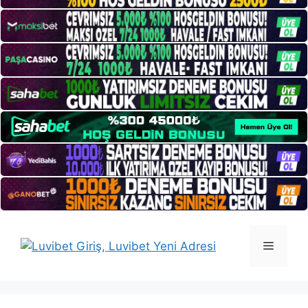
İçeriğe
atla
Menü