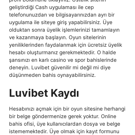
geliştirdiği Cash uygulaması ile cep
telefonunuzdan ve bilgisayarınızdan ayrı bir
uygulama ile siteye giriş yapabilirsiniz. Üye
olduktan sonra üyelik işlemlerinizi tamamlayın
ve kazanmaya başlayın. Oyun sitelerinin
yeniliklerinden faydalanmak için ücretsiz üyelik
hesabı oluşturmanız gerekmektedir. O halde
şansınızı en karlı casino ve spor bahislerinde
deneyin. Luvibet güvenilir mi değil mi diye
düşünmeden bahis oynayabilirsiniz.
Luvibet Kaydı
Hesabınızı açmak için bir oyun sitesine herhangi
bir belge göndermenize gerek yoktur. Online
bahis ofisi, üye kullanıcılardan dosya ve belge
istememektedir. Üye olmak için kayıt formunu