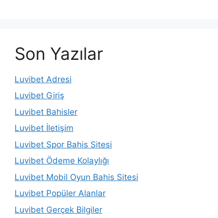
Son Yazılar
Luvibet Adresi
Luvibet Giriş
Luvibet Bahisler
Luvibet İletişim
Luvibet Spor Bahis Sitesi
Luvibet Ödeme Kolaylığı
Luvibet Mobil Oyun Bahis Sitesi
Luvibet Popüler Alanlar
Luvibet Gerçek Bilgiler