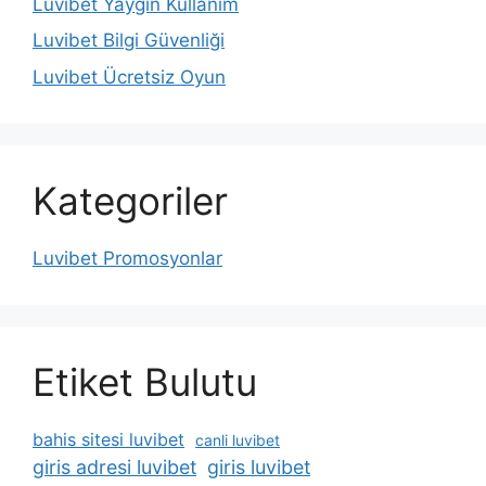
Luvibet Yaygın Kullanım
Luvibet Bilgi Güvenliği
Luvibet Ücretsiz Oyun
Kategoriler
Luvibet Promosyonlar
Etiket Bulutu
bahis sitesi luvibet
canli luvibet
giris adresi luvibet
giris luvibet