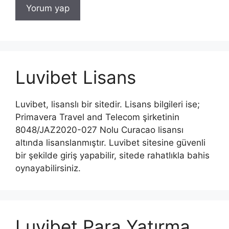
Luvibet Lisans
Luvibet, lisanslı bir sitedir. Lisans bilgileri ise;
Primavera Travel and Telecom şirketinin
8048/JAZ2020-027 Nolu Curacao lisansı
altında lisanslanmıştır. Luvibet sitesine güvenli
bir şekilde giriş yapabilir, sitede rahatlıkla bahis
oynayabilirsiniz.
Luvibet Para Yatırma