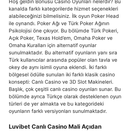
Hoş geldin Bonusu Casino Oyunları nelerdir? Bu
kanalda farklı kategorilerde hizmet seçenekleri
alabileceğinizi bilmelisiniz. İlk oyun Poker Head
ile oynandı. Poker Ağı ve Türk Poker Ağının
Psikolojisi öne çıkıyor. Bu bölümde Türk Pokeri,
Açık Poker, Texas Hold’em, Omaha Poker ve
Omaha Kuralları için alternatif oyunlar
sunulmaktadır. Bu alternatif oyunların yanı sıra
Türk kullanıcılar arasında popüler olan tavla ve
okey de aynı isimli oyuna eklendi. İki farklı
bölgesel ödülle sunulan iki farklı klasik casino
konsepti: Canlı Casino ve 3D Slot Makineleri.
Başlık, çok çeşitli canlı casino oyunları sunar. Bu
bölümde ayrıca Türkçe olarak desteklenen oyun
türleri de yer almakta ve bu kategorideki
oyunların farklı versiyonları sunulmaktadır.
Luvibet Canlı Casino Mali Açıdan