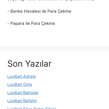
- Banka Havalesi ile Para Çekme
- Papara ile Para Çekme
Son Yazılar
Luvibet Adresi
Luvibet Giriş
Luvibet Bahisler
Luvibet İletişim
Luvibet Spor Bahis Sitesi