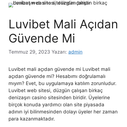
Luvibet Mali Açıdan
Güvende Mi
Temmuz 29, 2023
Yazarı:
admin
Luvibet mali açıdan güvende mi Luvibet mali
açıdan güvende mi? Hesabımı doğrulamalı
mıyım? Evet, bu uygulamaya katılım zorunludur.
Luvibet web sitesi, düzgün çalışan birkaç
denizaşırı casino sitesinden biridir. Üyelerine
birçok konuda yardımcı olan site piyasada
adının iyi bilinmesinden dolayı üyeler her zaman
para kazanmaktadır.