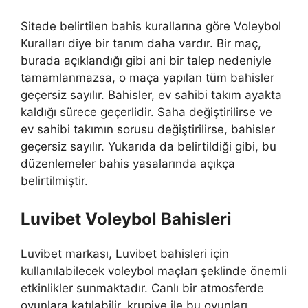
Sitede belirtilen bahis kurallarına göre Voleybol
Kuralları diye bir tanım daha vardır. Bir maç,
burada açıklandığı gibi ani bir talep nedeniyle
tamamlanmazsa, o maça yapılan tüm bahisler
geçersiz sayılır. Bahisler, ev sahibi takım ayakta
kaldığı sürece geçerlidir. Saha değiştirilirse ve
ev sahibi takımın sorusu değiştirilirse, bahisler
geçersiz sayılır. Yukarıda da belirtildiği gibi, bu
düzenlemeler bahis yasalarında açıkça
belirtilmiştir.
Luvibet Voleybol Bahisleri
Luvibet markası, Luvibet bahisleri için
kullanılabilecek voleybol maçları şeklinde önemli
etkinlikler sunmaktadır. Canlı bir atmosferde
oyunlara katılabilir, krupiye ile bu oyunları