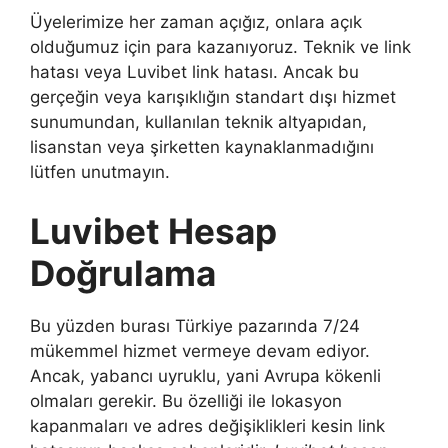
Üyelerimize her zaman açığız, onlara açık
olduğumuz için para kazanıyoruz. Teknik ve link
hatası veya Luvibet link hatası. Ancak bu
gerçeğin veya karışıklığın standart dışı hizmet
sunumundan, kullanılan teknik altyapıdan,
lisanstan veya şirketten kaynaklanmadığını
lütfen unutmayın.
Luvibet Hesap
Doğrulama
Bu yüzden burası Türkiye pazarında 7/24
mükemmel hizmet vermeye devam ediyor.
Ancak, yabancı uyruklu, yani Avrupa kökenli
olmaları gerekir. Bu özelliği ile lokasyon
kapanmaları ve adres değişiklikleri kesin link