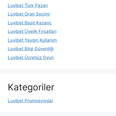
Luvibet Türk Pazarı
Luvibet Oran Seçimi
Luvibet Basit Kazanç
Luvibet Üyelik Fırsatları
Luvibet Yaygın Kullanım
Luvibet Bilgi Güvenliği
Luvibet Ücretsiz Oyun
Kategoriler
Luvibet Promosyonlar