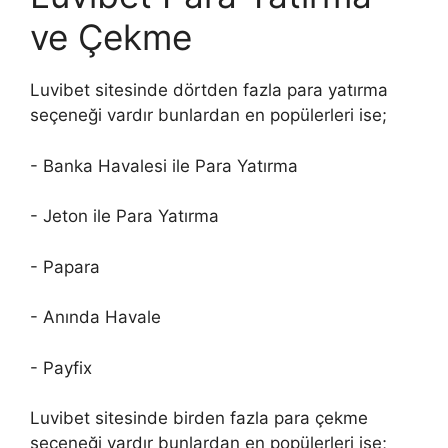
ve Çekme
Luvibet sitesinde dörtden fazla para yatırma
seçeneği vardır bunlardan en popülerleri ise;
- Banka Havalesi ile Para Yatırma
- Jeton ile Para Yatırma
- Papara
- Anında Havale
- Payfix
Luvibet sitesinde birden fazla para çekme
seçeneği vardır bunlardan en popülerleri ise;