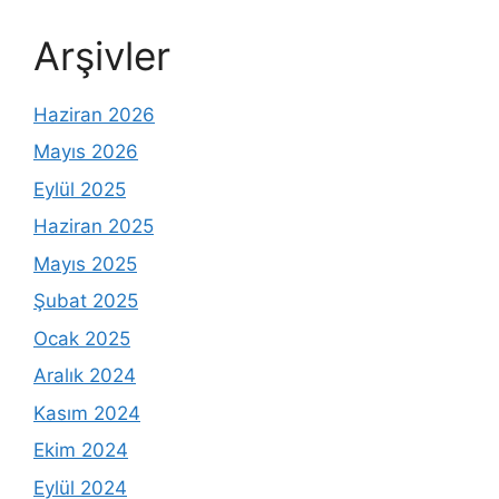
Arşivler
Haziran 2026
Mayıs 2026
Eylül 2025
Haziran 2025
Mayıs 2025
Şubat 2025
Ocak 2025
Aralık 2024
Kasım 2024
Ekim 2024
Eylül 2024