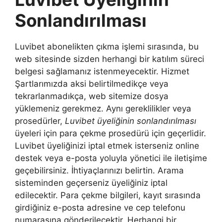
Sonlandırılması
Luvibet abonelikten çıkma işlemi sırasında, bu
web sitesinde sizden herhangi bir katılım süreci
belgesi sağlamanız istenmeyecektir. Hizmet
Şartlarımızda aksi belirtilmedikçe veya
tekrarlanmadıkça, web sitemize dosya
yüklemeniz gerekmez. Aynı gereklilikler veya
prosedürler,
Luvibet üyeliğinin sonlandırılması
üyeleri için para çekme prosedürü için geçerlidir.
Luvibet üyeliğinizi iptal etmek isterseniz online
destek veya e-posta yoluyla yönetici ile iletişime
geçebilirsiniz. İhtiyaçlarınızı belirtin. Arama
sisteminden geçerseniz üyeliğiniz iptal
edilecektir. Para çekme bilgileri, kayıt sırasında
girdiğiniz e-posta adresine ve cep telefonu
numarasına gönderilecektir. Herhangi bir